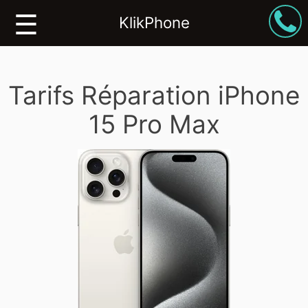
☰
KlikPhone
iPhone
Tarifs Réparation iPhone
iPad
15 Pro Max
Mac
Smartphone
Formations
Boutique