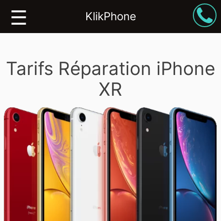
☰
KlikPhone
iPhone
Tarifs Réparation iPhone
iPad
XR
Mac
Smartphone
Formations
Boutique